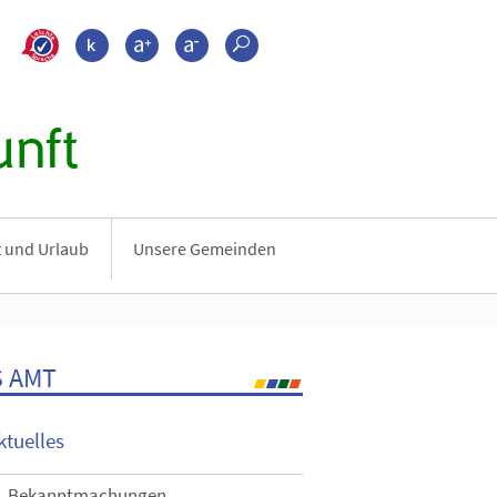
>???leichte_sprache???
Kontrast
Schrift größer
Schrift kleiner
Suche
nft
it und Urlaub
Unsere Gemeinden
 AMT
ktuelles
Bekanntmachungen