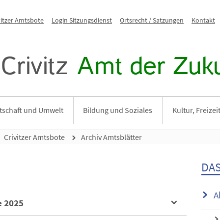
vitzer Amtsbote
Login Sitzungsdienst
Ortsrecht / Satzungen
Kontakt
Crivitz
Amt der Zuku
tschaft und Umwelt
Bildung und Soziales
Kultur, Freize
Crivitzer Amtsbote
Archiv Amtsblätter
DAS
A
e 2025