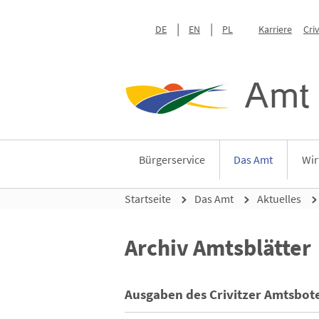
DE
EN
PL
Karriere
Cri
Amt 
Bürgerservice
Das Amt
Wir
Startseite
Das Amt
Aktuelles
Archiv Amtsblätter
Ausgaben des Crivitzer Amtsbot