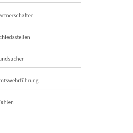
artnerschaften
chiedsstellen
undsachen
mtswehrführung
ahlen