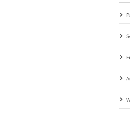
P
S
F
A
W