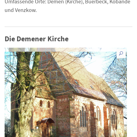
Umfassende Orte: Demen (Kirche), Buerbeck, Kobande
und Venzkow.
Die Demener Kirche
vergr