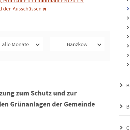
 Protokolle und Informationen zu der
d den Ausschüssen
alle Monate
Banzkow
B
zung zum Schutz und zur
en Grünanlagen der Gemeinde
B
C