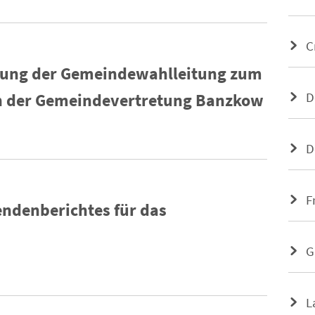
C
hung der Gemeindewahlleitung zum
D
 in der Gemeindevertretung Banzkow
D
F
denberichtes für das
G
L