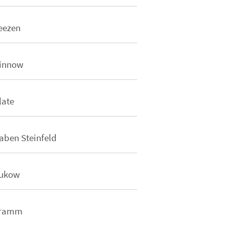
eezen
innow
late
aben Steinfeld
ukow
ramm