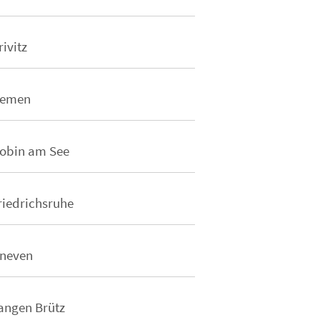
rivitz
emen
obin am See
riedrichsruhe
neven
angen Brütz