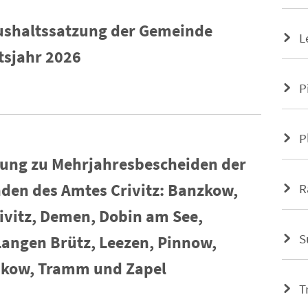
shaltssatzung der Gemeinde
L
tsjahr 2026
P
P
ung zu Mehrjahresbescheiden der
en des Amtes Crivitz: Banzkow,
R
ivitz, Demen, Dobin am See,
S
Langen Brütz, Leezen, Pinnow,
Sukow, Tramm und Zapel
T