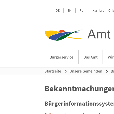
DE
EN
PL
Karriere
Cri
Amt 
Bürgerservice
Das Amt
Wir
Startseite
Unsere Gemeinden
B
Bekanntmachungen
Bürgerinformationssyst