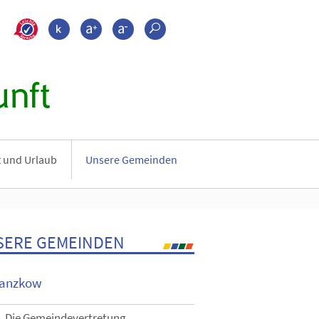
>???leichte_sprache???
Kontrast
Schrift größer
Schrift kleiner
Suche
nft
it und Urlaub
Unsere Gemeinden
SERE GEMEINDEN
anzkow
Die Gemeindevertretung