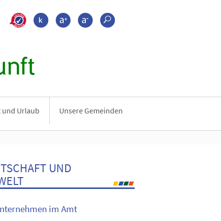
>???leichte_sprache???
Kontrast
Schrift größer
Schrift kleiner
Suche
nft
it und Urlaub
Unsere Gemeinden
RTSCHAFT UND
WELT
nternehmen im Amt