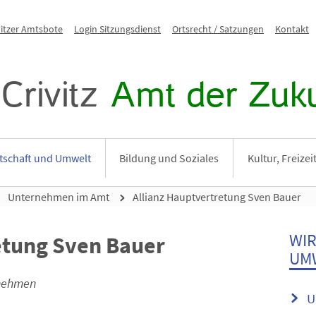
vitzer Amtsbote
Login Sitzungsdienst
Ortsrecht / Satzungen
Kontakt
Crivitz
Amt der Zuku
tschaft und Umwelt
Bildung und Soziales
Kultur, Freize
Unternehmen im Amt
Allianz Hauptvertretung Sven Bauer
WI
etung Sven Bauer
UM
rnehmen
U