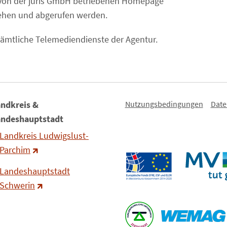
 von der juris GmbH betriebenen Homepage
ehen und abgerufen werden.
sämtliche Telemediendienste der Agentur.
Nutzungsbedingungen
Date
ndkreis &
andeshauptstadt
Landkreis Ludwigslust-
Parchim
Landeshauptstadt
Schwerin