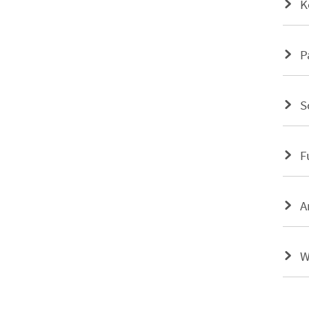
K
P
S
F
A
W