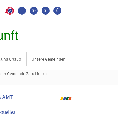
>???leichte_sprache???
Kontrast
Schrift größer
Schrift kleiner
Suche
nft
it und Urlaub
Unsere Gemeinden
der Gemeinde Zapel für die
 AMT
ktuelles