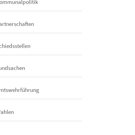
ommunalpolitik
artnerschaften
chiedsstellen
undsachen
mtswehrführung
ahlen