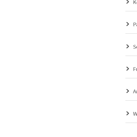
K
P
S
F
A
W