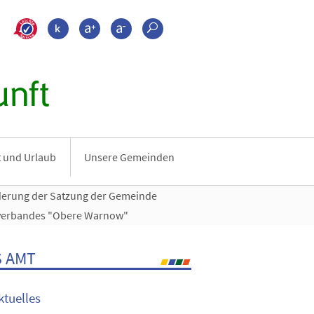
>???leichte_sprache???
Kontrast
Schrift größer
Schrift kleiner
Suche
nft
it und Urlaub
Unsere Gemeinden
derung der Satzung der Gemeinde
nverbandes "Obere Warnow"
 AMT
ktuelles