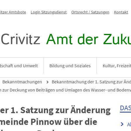
vitzer Amtsbote
Login Sitzungsdienst
Ortsrecht / Satzungen
Kontakt
Crivitz
Amt der Zuku
tschaft und Umwelt
Bildung und Soziales
Kultur, Freize
Bekanntmachungen
Bekanntmachung der 1. Satzung zur Än
n zur Deckung von Beiträgen und Umlagen des Wasser- und Bode
DAS
r 1. Satzung zur Änderung
meinde Pinnow über die
A