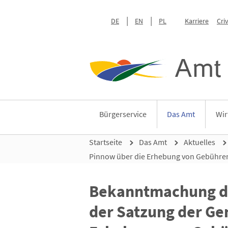
DE
EN
PL
Karriere
Cri
Amt 
Bürgerservice
Das Amt
Wir
Startseite
Das Amt
Aktuelles
Pinnow über die Erhebung von Gebühre
Bekanntmachung de
der Satzung der Ge