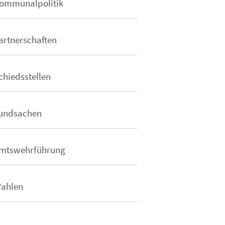
ommunalpolitik
artnerschaften
chiedsstellen
undsachen
mtswehrführung
ahlen