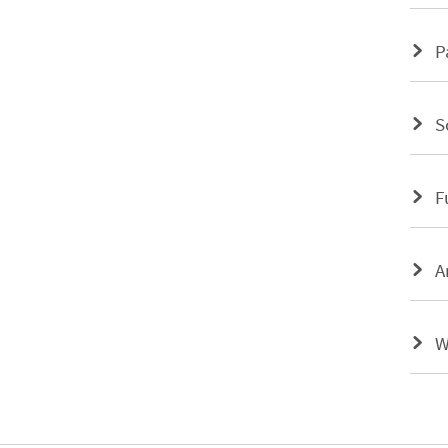
P
S
F
A
W