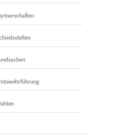
artnerschaften
chiedsstellen
undsachen
mtswehrführung
ahlen