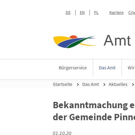
DE
EN
PL
Karriere
Cri
Amt 
Bürgerservice
Das Amt
Wir
Startseite
Das Amt
Aktuelles
Bekanntmachung e
der Gemeinde Pin
01.10.20