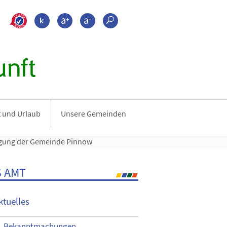
>???leichte_sprache???
Kontrast
Schrift größer
Schrift kleiner
Suche
nft
it und Urlaub
Unsere Gemeinden
gung der Gemeinde Pinnow
 AMT
ktuelles
Bekanntmachungen