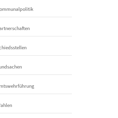
ommunalpolitik
artnerschaften
chiedsstellen
undsachen
mtswehrführung
ahlen