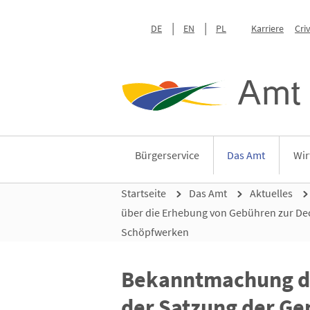
DE
EN
PL
Karriere
Cri
Amt 
Bürgerservice
Das Amt
Wir
Startseite
Das Amt
Aktuelles
über die Erhebung von Gebühren zur De
Schöpfwerken
Bekanntmachung de
der Satzung der Ge