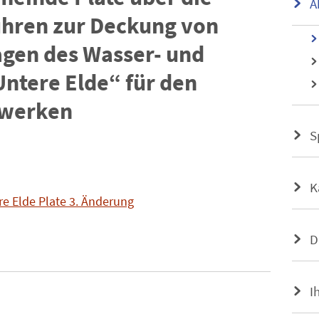
A
hren zur Deckung von
gen des Wasser- und
ntere Elde“ für den
fwerken
S
K
 Elde Plate 3. Änderung
D
I