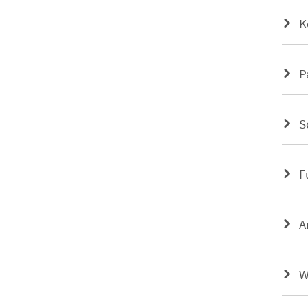
K
P
S
F
A
W