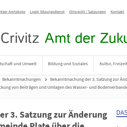
vitzer Amtsbote
Login Sitzungsdienst
Ortsrecht / Satzungen
Kontakt
Crivitz
Amt der Zuku
tschaft und Umwelt
Bildung und Soziales
Kultur, Freize
Bekanntmachungen
Bekanntmachung der 3. Satzung zur Änd
ckung von Beiträgen und Umlagen des Wasser- und Bodenverbandes
DAS
r 3. Satzung zur Änderung
meinde Plate über die