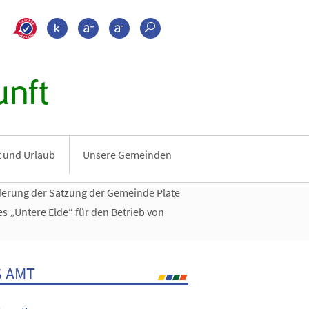
>???leichte_sprache???
Kontrast
Schrift größer
Schrift kleiner
Suche
nft
it und Urlaub
Unsere Gemeinden
erung der Satzung der Gemeinde Plate
 „Untere Elde“ für den Betrieb von
 AMT