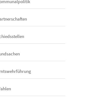
ommunalpolitik
artnerschaften
chiedsstellen
undsachen
mtswehrführung
ahlen