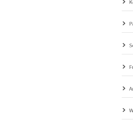
K
P
S
F
A
W