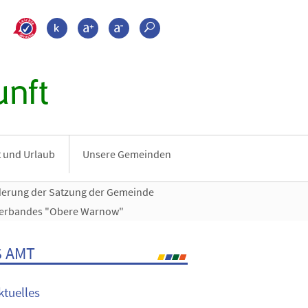
>???leichte_sprache???
Kontrast
Schrift größer
Schrift kleiner
Suche
nft
it und Urlaub
Unsere Gemeinden
derung der Satzung der Gemeinde
verbandes "Obere Warnow"
 AMT
ktuelles