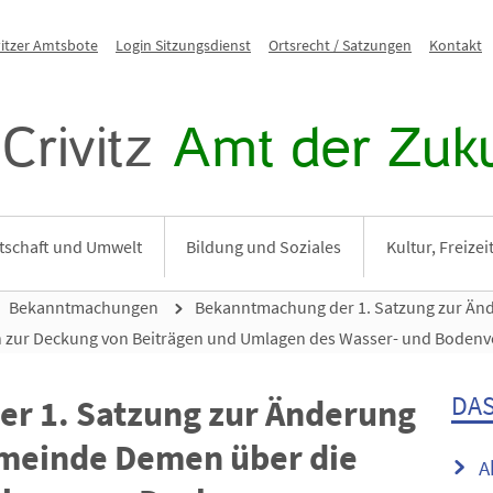
vitzer Amtsbote
Login Sitzungsdienst
Ortsrecht / Satzungen
Kontakt
Crivitz
Amt der Zuku
tschaft und Umwelt
Bildung und Soziales
Kultur, Freize
Bekanntmachungen
Bekanntmachung der 1. Satzung zur Än
 zur Deckung von Beiträgen und Umlagen des Wasser- und Boden
DAS
r 1. Satzung zur Änderung
emeinde Demen über die
A