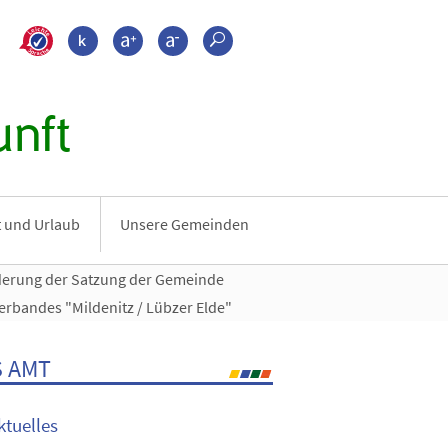
>???leichte_sprache???
Kontrast
Schrift größer
Schrift kleiner
Suche
nft
it und Urlaub
Unsere Gemeinden
derung der Satzung der Gemeinde
bandes "Mildenitz / Lübzer Elde"
 AMT
ktuelles