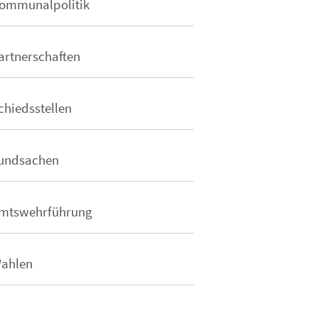
ommunalpolitik
artnerschaften
chiedsstellen
undsachen
mtswehrführung
ahlen