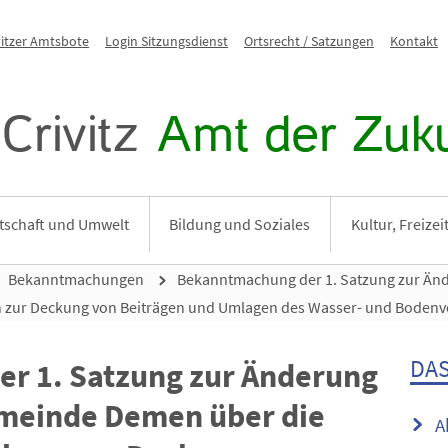
vitzer Amtsbote
Login Sitzungsdienst
Ortsrecht / Satzungen
Kontakt
Crivitz
Amt der Zuku
tschaft und Umwelt
Bildung und Soziales
Kultur, Freize
Bekanntmachungen
Bekanntmachung der 1. Satzung zur Än
zur Deckung von Beiträgen und Umlagen des Wasser- und Bodenver
DAS
r 1. Satzung zur Änderung
emeinde Demen über die
A