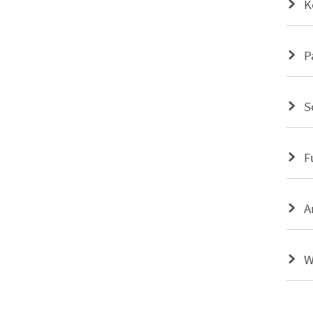
K
P
S
F
A
W