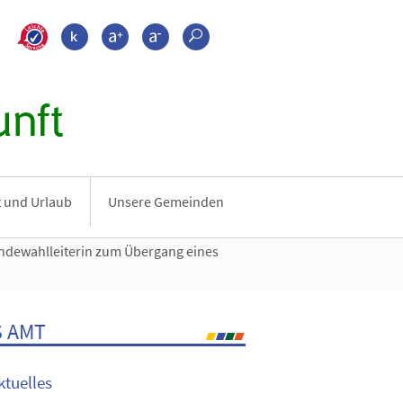
>???leichte_sprache???
Kontrast
Schrift größer
Schrift kleiner
Suche
nft
it und Urlaub
Unsere Gemeinden
ndewahlleiterin zum Übergang eines
 AMT
ktuelles