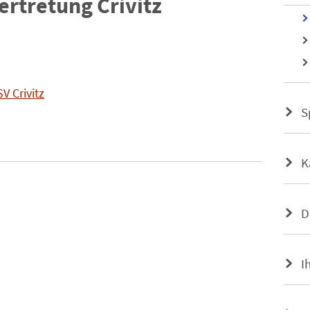
vertretung Crivitz
 Crivitz
S
K
D
I