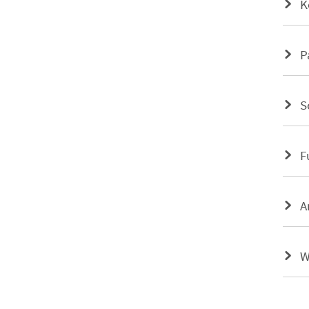
K
P
S
F
A
W