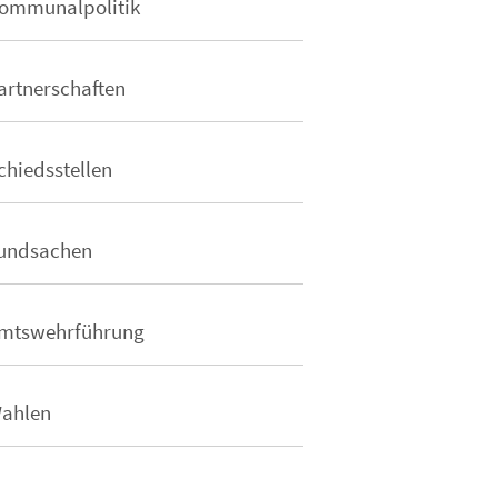
ommunalpolitik
artnerschaften
chiedsstellen
undsachen
mtswehrführung
ahlen