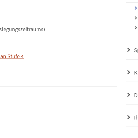
slegungszeitraums)
S
an Stufe 4
K
D
I