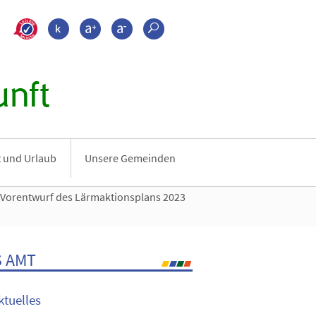
>???leichte_sprache???
Kontrast
Schrift größer
Schrift kleiner
Suche
nft
it und Urlaub
Unsere Gemeinden
Vorentwurf des Lärmaktionsplans 2023
 AMT
ktuelles