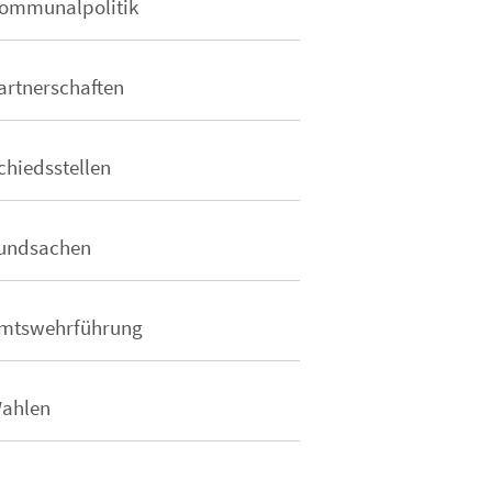
ommunalpolitik
artnerschaften
chiedsstellen
undsachen
mtswehrführung
ahlen