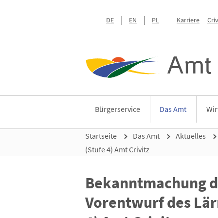
DE
EN
PL
Karriere
Cri
Amt 
Bürgerservice
Das Amt
Wir
Startseite
Das Amt
Aktuelles
(Stufe 4) Amt Crivitz
Bekanntmachung de
Vorentwurf des Lär