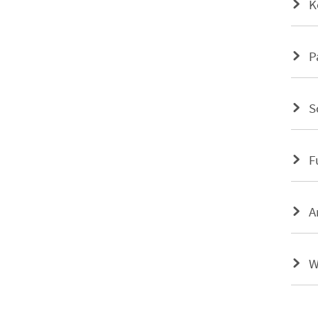
K
P
S
F
A
W