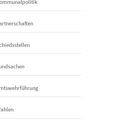
ommunalpolitik
artnerschaften
chiedsstellen
undsachen
mtswehrführung
ahlen