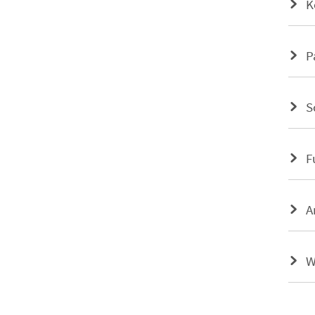
K
P
S
F
A
W