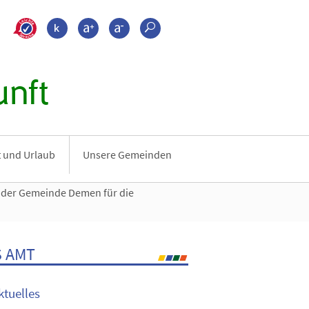
>???leichte_sprache???
Kontrast
Schrift größer
Schrift kleiner
Suche
nft
it und Urlaub
Unsere Gemeinden
der Gemeinde Demen für die
 AMT
ktuelles