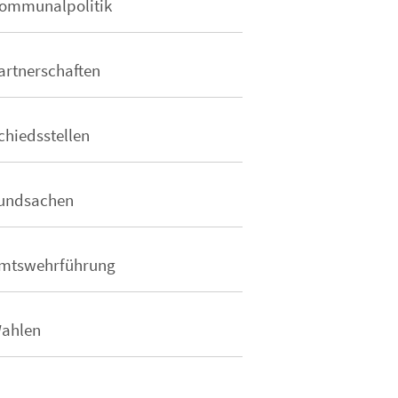
ommunalpolitik
artnerschaften
chiedsstellen
undsachen
mtswehrführung
ahlen