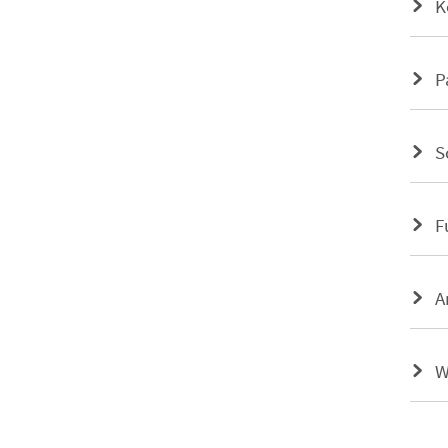
K
P
S
F
A
W