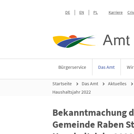
DE
EN
PL
Karriere
Cri
Amt 
Bürgerservice
Das Amt
Wir
Startseite
Das Amt
Aktuelles
Haushaltsjahr 2022
Bekanntmachung de
Gemeinde Raben Ste