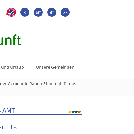
>???leichte_sprache???
Kontrast
Schrift größer
Schrift kleiner
Suche
nft
it und Urlaub
Unsere Gemeinden
er Gemeinde Raben Steinfeld für das
 AMT
ktuelles