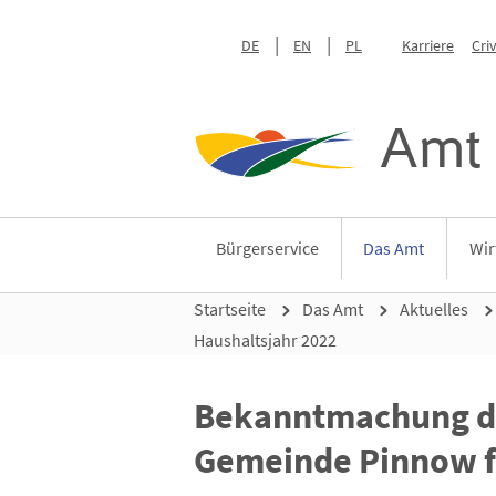
DE
EN
PL
Karriere
Cri
Amt 
Bürgerservice
Das Amt
Wir
Startseite
Das Amt
Aktuelles
Haushaltsjahr 2022
Bekanntmachung de
Gemeinde Pinnow fü