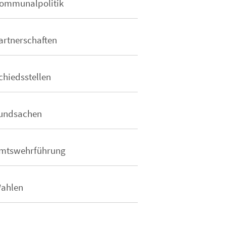
ommunalpolitik
artnerschaften
chiedsstellen
undsachen
mtswehrführung
ahlen