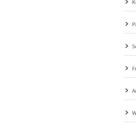
K
P
S
F
A
W