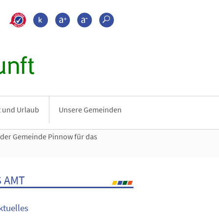
>???leichte_sprache???
Kontrast
Schrift größer
Schrift kleiner
Suche
nft
it und Urlaub
Unsere Gemeinden
der Gemeinde Pinnow für das
 AMT
ktuelles