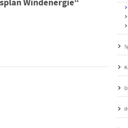
gsplan Windenergie“
S
K
D
I