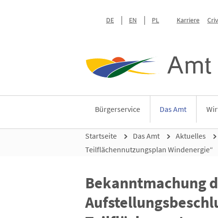
DE
EN
PL
Karriere
Cri
Amt 
Bürgerservice
Das Amt
Wir
Startseite
Das Amt
Aktuelles
Teilflächennutzungsplan Windenergie“
Bekanntmachung der
Aufstellungsbeschl