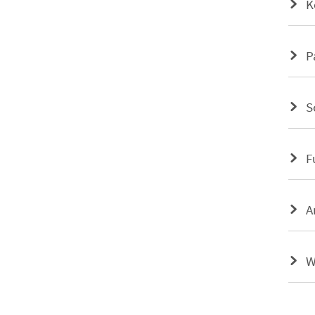
K
P
S
F
A
W