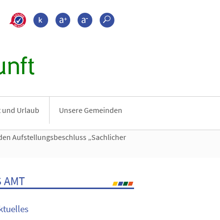
>???leichte_sprache???
Kontrast
Schrift größer
Schrift kleiner
Suche
nft
it und Urlaub
Unsere Gemeinden
den Aufstellungsbeschluss „Sachlicher
 AMT
ktuelles