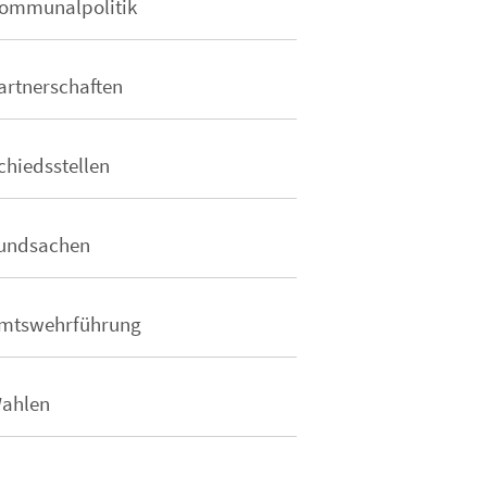
ommunalpolitik
artnerschaften
chiedsstellen
undsachen
mtswehrführung
ahlen