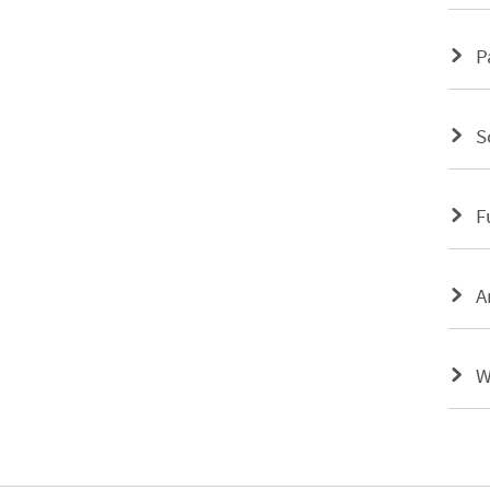
P
S
F
A
W