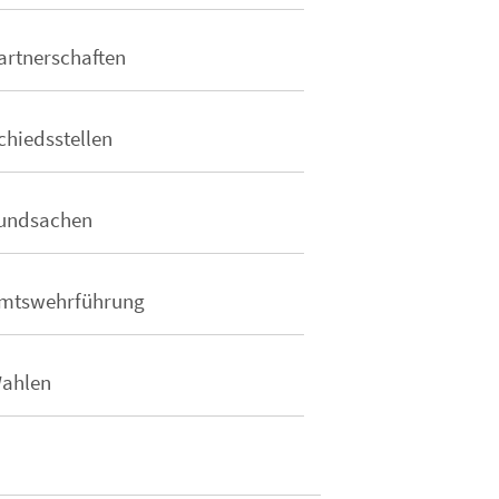
artnerschaften
chiedsstellen
undsachen
mtswehrführung
ahlen