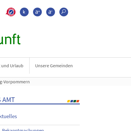
>???leichte_sprache???
Kontrast
Schrift größer
Schrift kleiner
Suche
nft
it und Urlaub
Unsere Gemeinden
urg-Vorpommern
 AMT
ktuelles
Bekanntmachungen