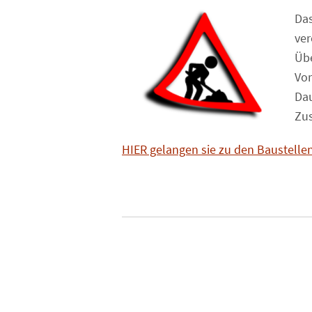
Da
ver
Übe
Vor
Dau
Zus
HIER gelangen sie zu den Baustellen