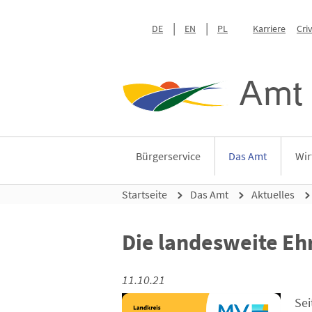
DE
EN
PL
Karriere
Cri
Amt 
Bürgerservice
Das Amt
Wir
Startseite
Das Amt
Aktuelles
Die landesweite Eh
11.10.21
Sei