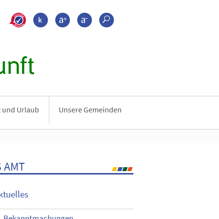
>???leichte_sprache???
Kontrast
Schrift größer
Schrift kleiner
Suche
nft
it und Urlaub
Unsere Gemeinden
 AMT
ktuelles
Bekanntmachungen