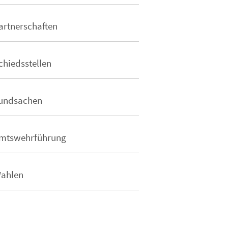
artnerschaften
chiedsstellen
undsachen
mtswehrführung
ahlen