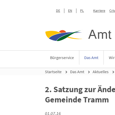
DE
EN
PL
Karriere
Cri
Amt 
Bürgerservice
Das Amt
Wir
Startseite
Das Amt
Aktuelles
2. Satzung zur Änd
Gemeinde Tramm
01.07.16