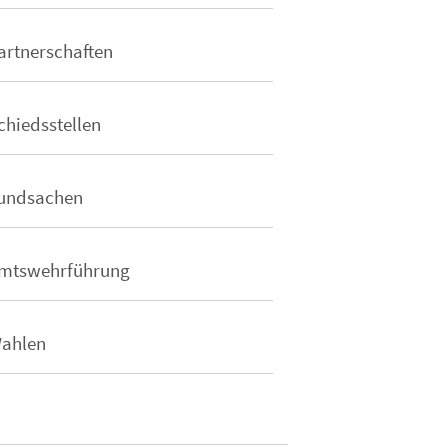
artnerschaften
chiedsstellen
undsachen
mtswehrführung
ahlen