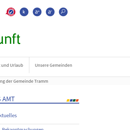
>???leichte_sprache???
Kontrast
Schrift größer
Schrift kleiner
Suche
nft
it und Urlaub
Unsere Gemeinden
zung der Gemeinde Tramm
 AMT
ktuelles
Bekanntmachungen