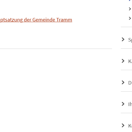
auptsatzung der Gemeinde Tramm
S
K
D
I
K