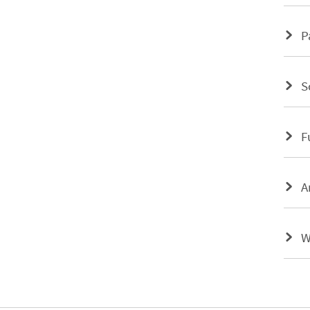
P
S
F
A
W